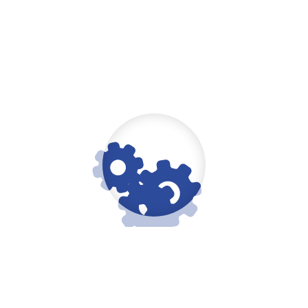
von Ladeinfrastrukturen, sog. Charge Point Operator
(kurz: CPO). Ein Charge Point Operator (CPO) ist
Errichter und Betreiber von Ladesäulen für
Elektrofahrzeuge. Auf der einen Seite sind sog. Charge
Point Operator für die…
17. März 2021
by
KLINGLER Versicherungsmakler
Facebook
Twitter
Google+
LinkedIn
Pinterest
READ MORE
Search
GO!
for: