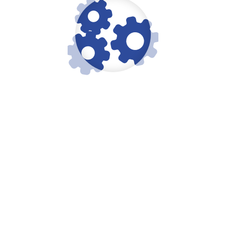
DER UNVERZICHTBARE
BASISSCHUTZ FÜR IHR
UNTERNEHMEN.
Die Risiken, denen Sie ausgesetzt sind, sind sehr
vielfältig. Bereits eine kleine Unachtsamkeit, die
Personen- oder Sachschäden zur Folge hat, kann Ihr
Unternehmen existenziell bedrohen. Das
Management von Haftpflichtrisiken kann in einer sich
ständig verändernden Welt zu einer aufwendigen
und komplexen Angelegenheit werden. Es ist daher
ein absolutes Muss für Unternehmen, einen
wirksamen Haftpflichtversicherungsschutz zu haben.
KLINGLER Versicherungsmakler
bietet Ihnen