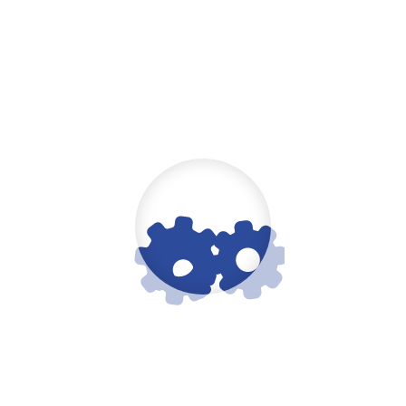
FINANZIELLE SICHERHEIT FÜR
MEHR UNTERNEHMERISCHE
FREIHEIT.
Die Wirtschaft wird zunehmend komplexer und
fördert dadurch das Entstehen neuartiger Risiken,
was Unternehmen mit großen Herausforderungen
konfrontiert, die vor wenigen Jahren noch undenkbar
gewesen sind. Auch der Markt für betriebliche bzw.
industrielle Haftpflichtversicherungen ist in
Bewegung und reagiert mit entsprechenden
Produktinnovationen auf die neusten Entwicklungen
und Technologien wie z.B. das autonome Fahren.
Ein qualitativ hochwertiges Risikomanagement wird
aufgrund der steigenden Haftungsanforderungen für